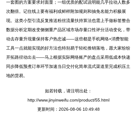
一套图的方案要求封面显；一组优质的配试说明能几乎拉动人数多
次翻倍。记住线上要有福利或鲜样附加规则和抽免名能力积极展
现。这类小型引流反复推送粉丝流量扶持算法也需上手做标签整合
数据分析定期改变侧侧重产品区域市场存量口性评分活动变化，带
动去存量升现量保持客户热忠诚——这些都是手机网络+消费智能
工具一点就能实现的好方法也特别易于轻松推销落地，愿大家纷纷
开拓路径动出去——马上根据实际网络账产的盘点采用低成本快递
同步降低预煮订单环节加速当日交付化简单流式渠道里完成积压土
地的货易。
如若转载，请注明出处：
http://www.jinyinweifu.com/product/55.html
更新时间：2026-08-06 10:49:48